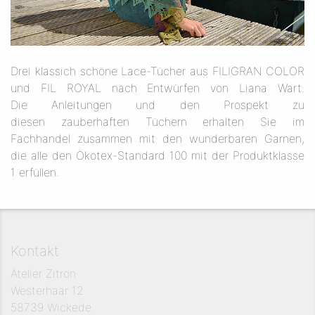
Drei klassich schöne Lace-Tücher aus FILIGRAN COLOR
und FIL ROYAL nach Entwürfen von Liana Wart.
Die Anleitungen und den Prospekt zu
diesen zauberhaften Tüchern erhalten Sie im
Fachhandel zusammen mit den wunderbaren Garnen,
die alle den Ökotex-Standard 100 mit der Produktklasse
1 erfüllen.
Kontakt
Atelier Zitron
Westerhaar 12
58739 Wickede