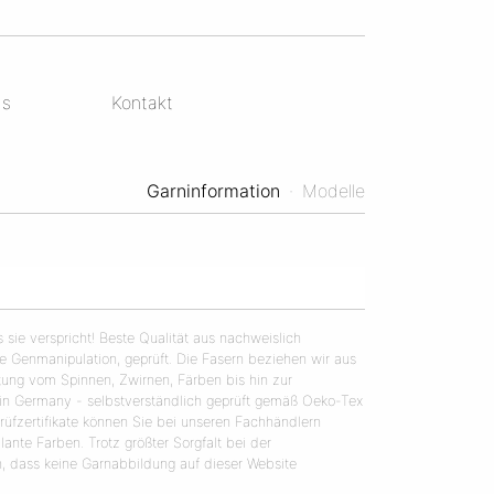
ds
Kontakt
Garninformation
·
Modelle
s sie verspricht! Beste Qualität aus nachweislich
ne Genmanipulation, geprüft. Die Fasern beziehen wir aus
tung vom Spinnen, Zwirnen, Färben bis hin zur
n Germany - selbstverständlich geprüft gemäß Oeko-Tex
Prüfzertifikate können Sie bei unseren Fachhändlern
lante Farben. Trotz größter Sorgfalt bei der
in, dass keine Garnabbildung auf dieser Website