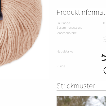
Produktinforma
Lauflänge:
50
Zusammensetzung:
Maschenprobe:
34 
Nadelstärke:
Pflege:
Strickmuster