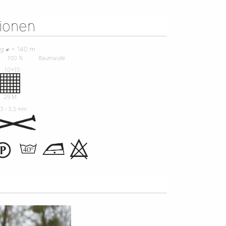
tionen
 g ℯ = 140 m
100 %
Baumwolle
10x10
R
25 M
3 ‐ 3,5 mm