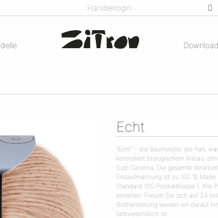
Händlerlogin
delle
Downloa
Echt
"Echt" – die Baumwolle, die hält, wa
kontrolliert biologischem Anbau, oh
Süd-Carolina. Die gesamte Verarbei
Endaufmachung ist zu 100 % Made i
Standard 100 Produktklasse 1. Alle 
einsehen. Freuen Sie sich auf 24 bril
Bildherstellung weisen wir darauf h
farbverbindlich ist.