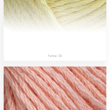
Farbe: 30