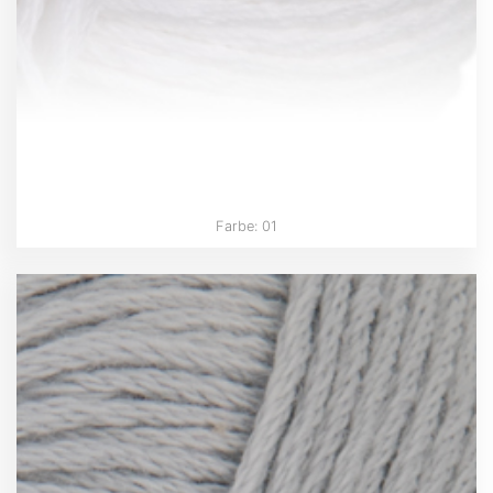
Farbe: 01