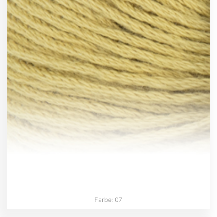
Farbe: 07