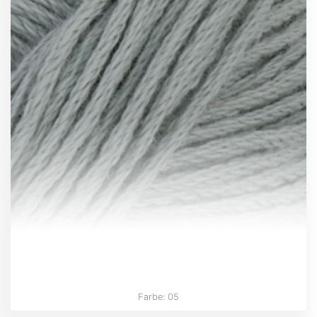
Farbe: 05