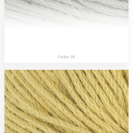
Farbe: 06