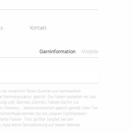
ds
Kontakt
Garninformation
·
Modelle
s sie verspricht! Beste Qualität aus nachweislich
ne Genmanipulation, geprüft. Die Fasern beziehen wir aus
tung vom Spinnen, Zwirnen, Färben bis hin zur
n Germany - selbstverständlich geprüft gemäß Oeko-Tex
Prüfzertifikate können Sie bei unseren Fachhändlern
lante Farben. Trotz größter Sorgfalt bei der
in, dass keine Garnabbildung auf dieser Website