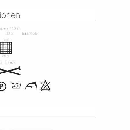
tionen
 g ℯ = 140 m
100 %
Baumwolle
10x10
R
25 M
3 ‐ 3,5 mm