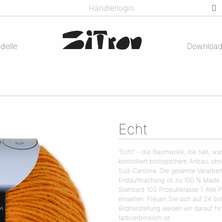
Händlerlogin
delle
Downloa
Echt
"Echt" – die Baumwolle, die hält, wa
kontrolliert biologischem Anbau, oh
Süd-Carolina. Die gesamte Verarbei
Endaufmachung ist zu 100 % Made i
Standard 100 Produktklasse 1. Alle 
einsehen. Freuen Sie sich auf 24 bril
Bildherstellung weisen wir darauf h
farbverbindlich ist.