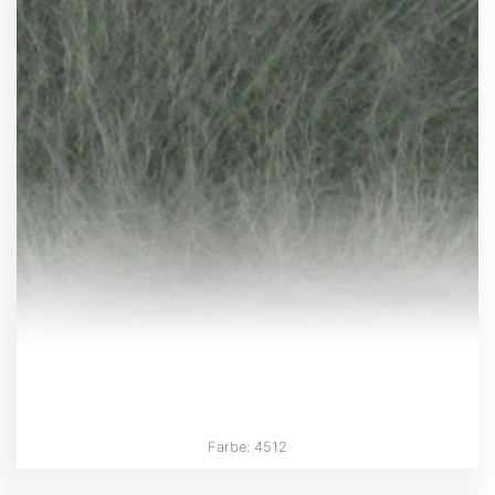
Farbe: 4512