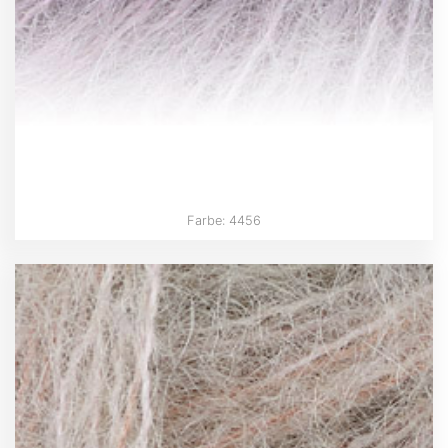
Farbe: 4456