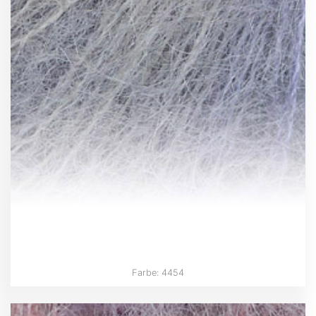
Farbe: 4454