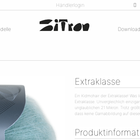
Händlerlogin
delle
Downloa
Extraklasse
Ein Kidmohair der Extraklasse! Was 
Extraklasse. Unvergleichlich einziga
unglaublichen 21 Mikron. Trotz größte
dass keine Garnabbildung auf dieser 
Produktinforma