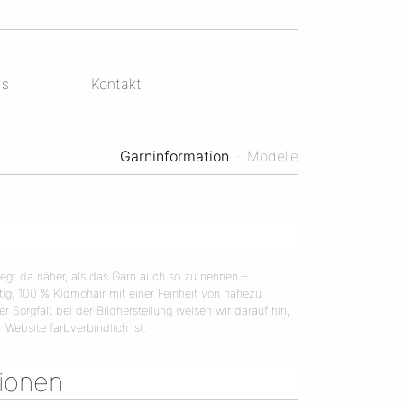
ds
Kontakt
Garninformation
·
Modelle
liegt da näher, als das Garn auch so zu nennen –
rtig, 100 % Kidmohair mit einer Feinheit von nahezu
r Sorgfalt bei der Bildherstellung weisen wir darauf hin,
Website farbverbindlich ist.
tionen