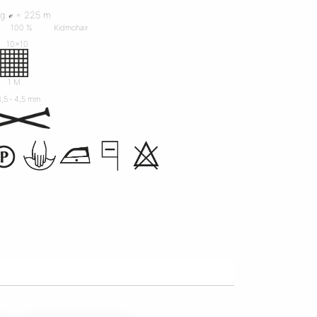
 g ℯ = 225 m
100 %
Kidmohair
10x10
R
1 M
3,5 ‐ 4,5 mm