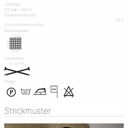
Lauflänge:
100 g ℯ = 360 m
Zusammensetzung:
100 %
Schurwolle (Merino ultrafine)
Maschenprobe:
10x10
40 R
29 M
Nadelstärke:
3 ‐ 3,5 mm
Pflege:
Strickmuster