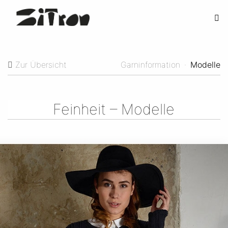
Zur Übersicht
Garninformation
·
Modelle
Feinheit – Modelle