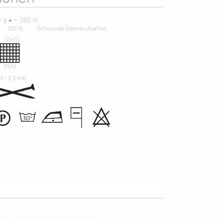
0 g ℯ = 360 m
100 %
Schurwolle (Merino ultrafine)
10x10
R
29 M
3 ‐ 3,5 mm