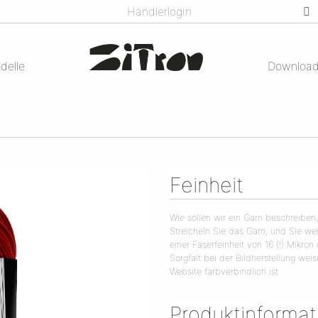
Händlerlogin
delle
Downloa
Feinheit
Wie sollen wir ein Garn beschreiben
Streicheln Sie das Garn, und Sie wer
einer Faserfeinheit von 16 (!) Mikron
Sorgfalt bei der Bildherstellung wei
Website farbverbindlich ist.
Produktinforma