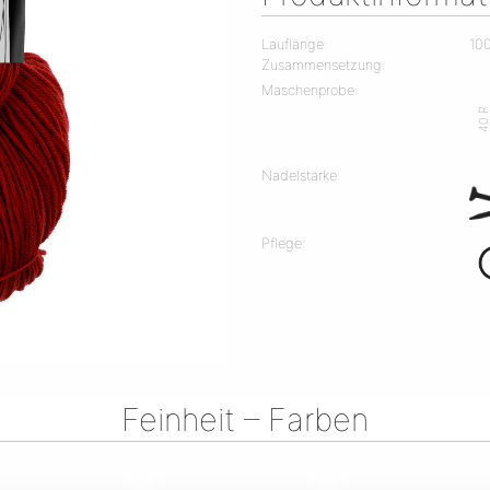
Lauflänge:
10
Zusammensetzung:
Maschenprobe:
40 
Nadelstärke:
Pflege:
Feinheit – Farben