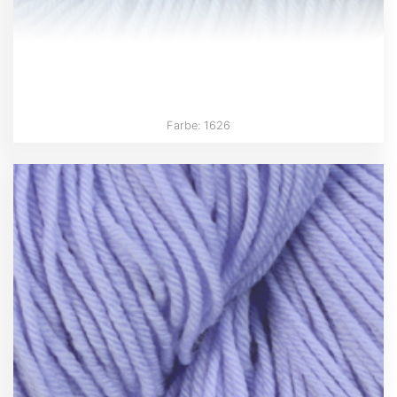
Farbe: 1626