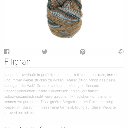
Filigran
Lange Farbverläufe in gefühlter Unendlichkeit verführen dazu, immer
und immer weiter stricken zu wollen. "Atelier Zitron bringt das beste
Lacegarn der Welt". So oder so ähnlich kündigten führende
Lacedesignerinnen unsere Neuentwicklung an. Wir haben
selbstverständlich nicht widersprochen. Mit solchen Komplimenten
können wir gut leben. Trotz größter Sorgfalt bei der Bildherstellung
weisen wir darauf hin, dass keine Garnabbildung auf dieser Website
farbverbindlich ist.