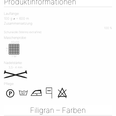
Produktinformationen
Lauflänge:
100 g ℯ = 600 m
Zusammensetzung:
100 %
Schurwolle (Merino extrafine)
Maschenprobe:
10x10
1 R
1 M
Nadelstärke:
3,5 ‐ 4 mm
Pflege:
Filigran – Farben