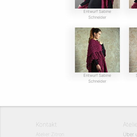
Entwurf Sabine
Schneider
Entwurf Sabine
Schneider
Kontakt
Ateli
Atelier Zitron
Über 