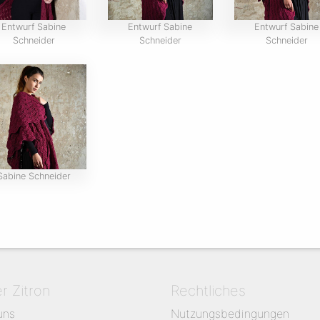
Entwurf Sabine
Entwurf Sabine
Entwurf Sabine
Schneider
Schneider
Schneider
Sabine Schneider
er Zitron
Rechtliches
uns
Nutzungsbedingungen