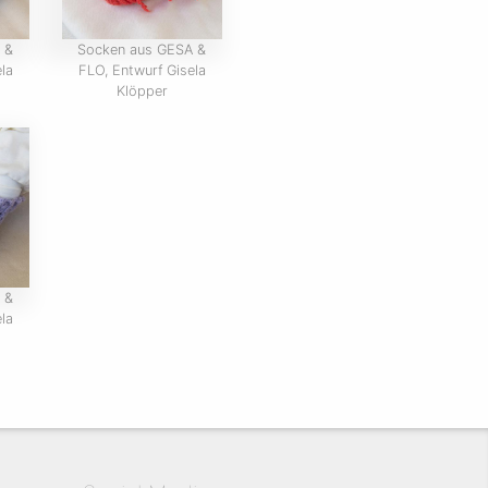
 &
Socken aus GESA &
la
FLO, Entwurf Gisela
Klöpper
 &
la