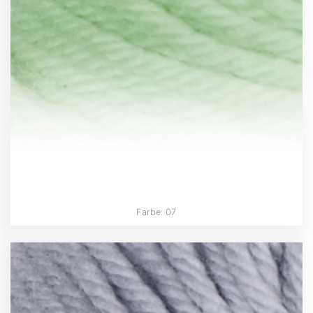
Farbe: 07