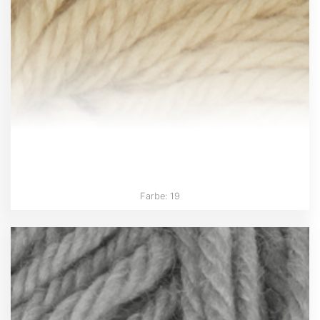
Farbe: 19