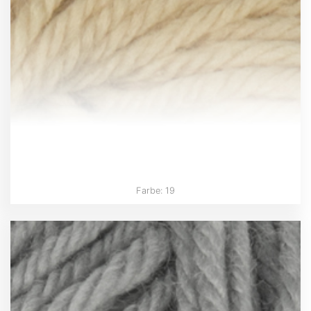
Farbe: 19