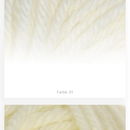
Farbe: 01