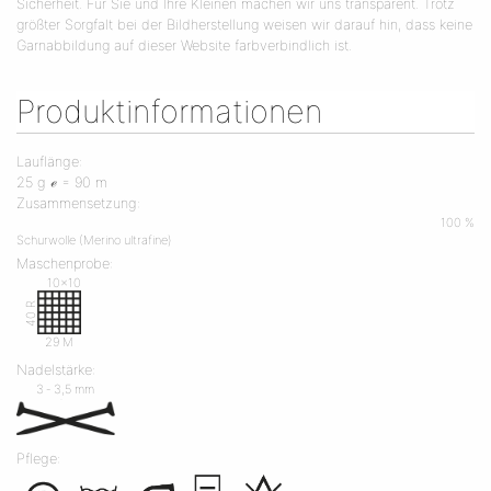
Sicherheit. Für Sie und Ihre Kleinen machen wir uns transparent. Trotz
größter Sorgfalt bei der Bildherstellung weisen wir darauf hin, dass keine
Garnabbildung auf dieser Website farbverbindlich ist.
Produktinformationen
Lauflänge:
25 g ℯ = 90 m
Zusammensetzung:
100 %
Schurwolle (Merino ultrafine)
Maschenprobe:
10x10
40 R
29 M
Nadelstärke:
3 ‐ 3,5 mm
Pflege: