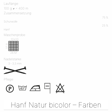
Lauflänge:
100 g ℯ = 400 m
Zusammensetzung:
75 %
Schurwolle
25 %
Hanf
Maschenprobe:
10x10
37 R
26 M
Nadelstärke:
3 ‐ 3,5 mm
Pflege:
Hanf Natur bicolor – Farben