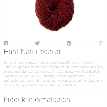
Hanf Natur bicolor
Ein völlig neuer Garntyp in aufwändiger Doppelfärbung – mit edlen
Schattierungen bietet Ihnen der Fachhandel ein breites Spektrum dieses
einzigartigen Garns an, damit Sie all Ihre Strickideen von Kopf bis Fuß
umsetzen können. Edel und robust mit hohem Tragekomfort. Trotz
größter Sorgfalt bei der Bildherstellung weisen wir darauf hin, dass keine
Garnabbildung auf dieser Website farbverbindlich ist.
Produktinformationen