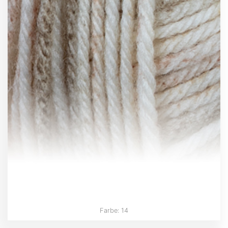
Farbe: 14