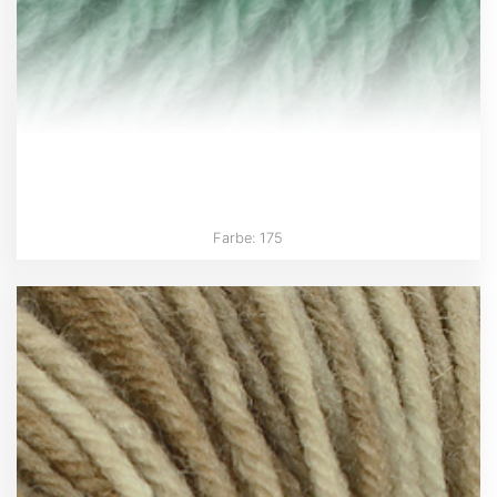
Farbe: 175