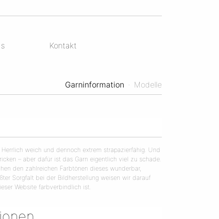
ds
Kontakt
Garninformation
·
Modelle
 Herrlich weich und dennoch extrem strapazierfähig. Und
cken – aber dafür ist das Garn eigentlich viel zu schade.
chen den zahlreichen Farbtönen dieses wunderbar,
ter Sorgfalt bei der Bildherstellung weisen wir darauf
eser Website farbverbindlich ist.
tionen