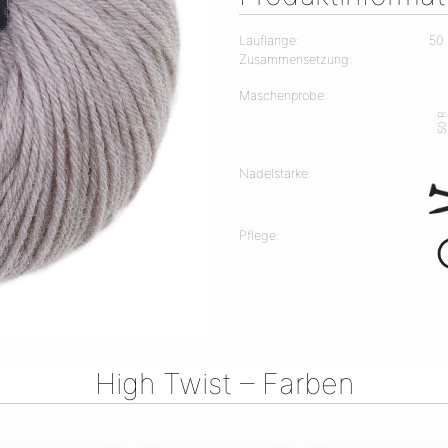
Lauflänge:
50
Zusammensetzung:
Maschenprobe:
50 
Nadelstärke:
Pflege:
High Twist – Farben