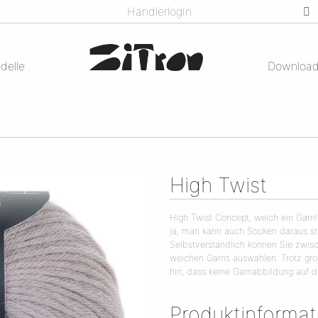
Händlerlogin
delle
Downloa
High Twist
High Twist Concept, welch ein Garn!
ja, man kann auch Socken daraus stri
Selbstverständlich können Sie zwis
weichen Garns auswählen. Trotz größ
hin, dass keine Garnabbildung auf di
Produktinforma