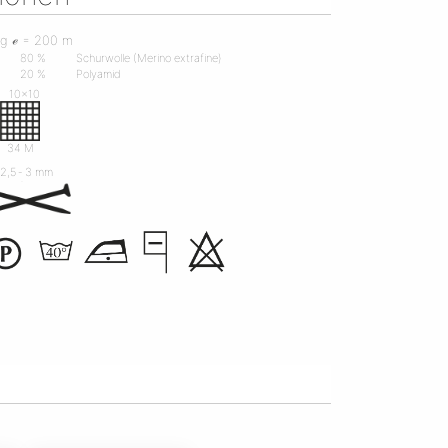
 g ℯ = 200 m
80 %
Schurwolle (Merino extrafine)
20 %
Polyamid
10x10
R
34 M
2,5 ‐ 3 mm