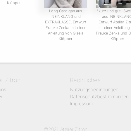
Klöpper
Long Cardigan aus
"kurz und gut" Swe
INEINKLANG und
aus INEINKLANG
EXTRAKLASSE, Entwurf
Entwurf Atelier Zit
Frauke Zenka mit einer
mit einer Anleitung
Anleitung von Gisela
Frauke Zenka und G
Klöpper
Klöpper
er Zitron
Rechtliches
uns
Nutzungsbedingungen
er
Datenschutzbestimmungen
Impressum
©2021 Atelier Zitron