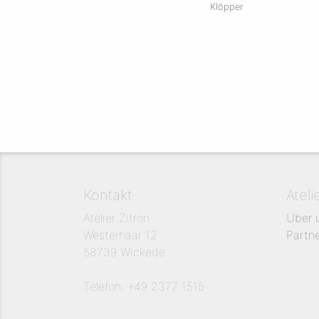
Klöpper
Kontakt
Ateli
Atelier Zitron
Über 
Westerhaar 12
Partn
58739 Wickede
Telefon: +49 2377 1515