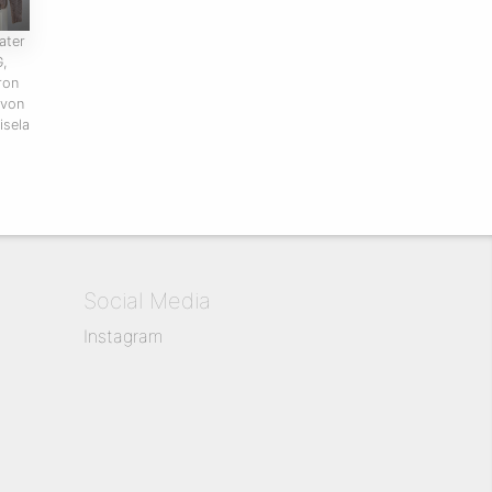
ater
,
ron
 von
isela
Social Media
Instagram