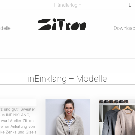
Händlerlogin
delle
Downloa
inEinklang – Modelle
rz und gut" Sweater
aus INEINKLANG,
twurf Atelier Zitron
 einer Anleitung von
ke Zenka und Gisela