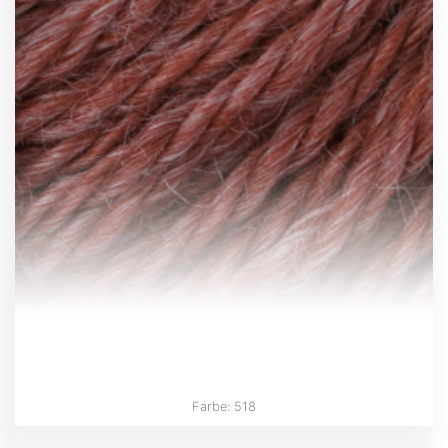
Farbe: 518