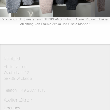
"kurz und gut" Sweater aus INEINKLANG, Entwurf Atelier Zitron mit einer
Anleitung von Frauke Zenka und Gisela Klöpper
Kontakt
Atelier Zitron
Westerhaar 12
58739 Wickede
Telefon: +49 2377 1515
Atelier Zitron
Über uns