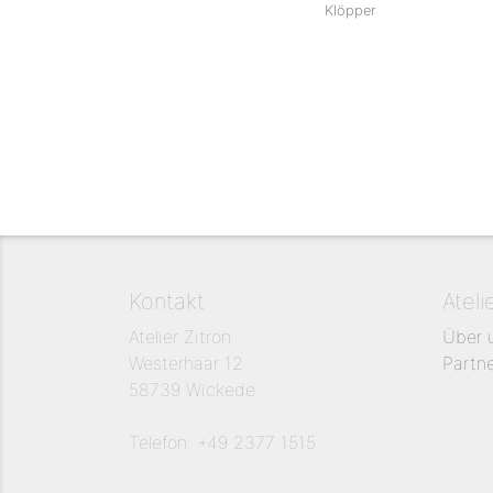
Klöpper
Kontakt
Ateli
Atelier Zitron
Über 
Westerhaar 12
Partn
58739 Wickede
Telefon: +49 2377 1515