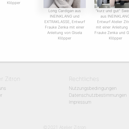
Klöpper
Long Cardigan aus
"kurz und gut" Swe
INEINKLANG und
aus INEINKLANG
EXTRAKLASSE, Entwurf
Entwurf Atelier Zit
Frauke Zenka mit einer
mit einer Anleitung
Anleitung von Gisela
Frauke Zenka und G
Klöpper
Klöpper
er Zitron
Rechtliches
uns
Nutzungsbedingungen
er
Datenschutzbestimmungen
Impressum
©2021 Atelier Zitron