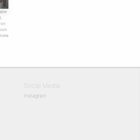
ater
,
ron
 von
isela
Social Media
Instagram