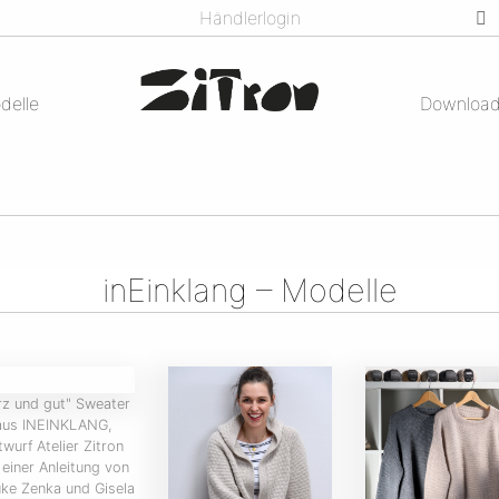
Händlerlogin
delle
Downloa
inEinklang – Modelle
rz und gut" Sweater
aus INEINKLANG,
twurf Atelier Zitron
 einer Anleitung von
ke Zenka und Gisela