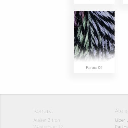
Farbe: 06
Kontakt
Ateli
Atelier Zitron
Über 
Westerhaar 12
Partn