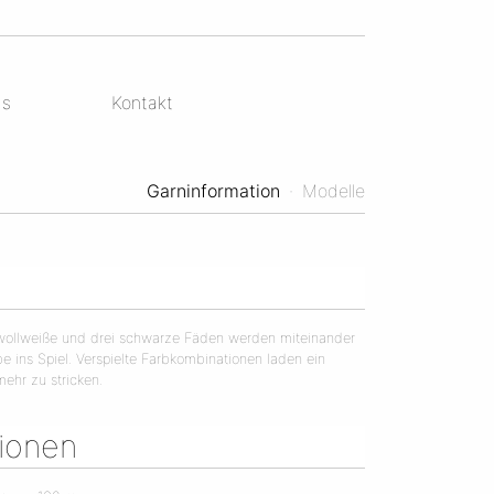
ds
Kontakt
Garninformation
·
Modelle
ei wollweiße und drei schwarze Fäden werden miteinander
be ins Spiel. Verspielte Farbkombinationen laden ein
ehr zu stricken.
tionen