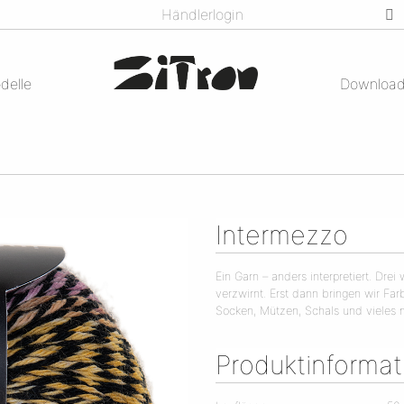
Händlerlogin
delle
Downloa
Intermezzo
Ein Garn – anders interpretiert. Dr
verzwirnt. Erst dann bringen wir Far
Socken, Mützen, Schals und vieles m
Produktinforma