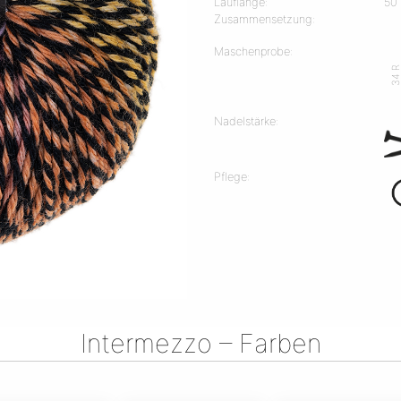
Lauflänge:
50
Zusammensetzung:
Maschenprobe:
34 
Nadelstärke:
Pflege:
Intermezzo – Farben