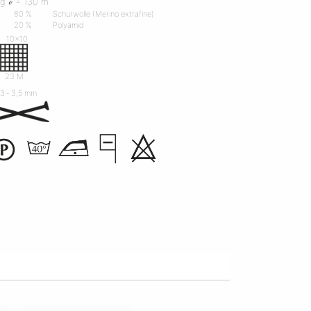
 g ℯ = 130 m
80 %
Schurwolle (Merino extrafine)
20 %
Polyamid
10x10
R
23 M
3 ‐ 3,5 mm