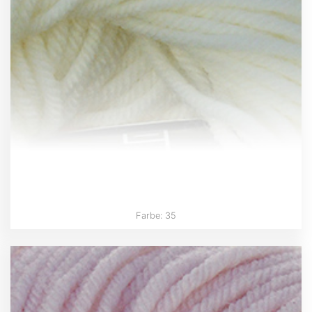
Farbe: 35