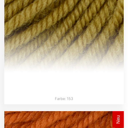
Farbe: 153
Neu