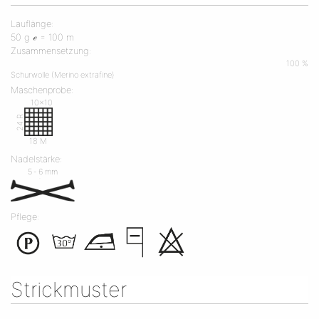
Lauflänge:
50 g ℯ = 100 m
Zusammensetzung:
100 %
Schurwolle (Merino extrafine)
Maschenprobe:
10x10
24 R
18 M
Nadelstärke:
5 ‐ 6 mm
Pflege:
Strickmuster