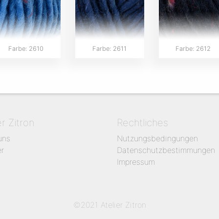
Farbe: 2610
Farbe: 2611
Farbe: 2612
er Zitron
Rechtliches
uns
Nutzungsbedingungen
er
Datenschutzbestimmungen
Impressum
©2021 Atelier Zitron