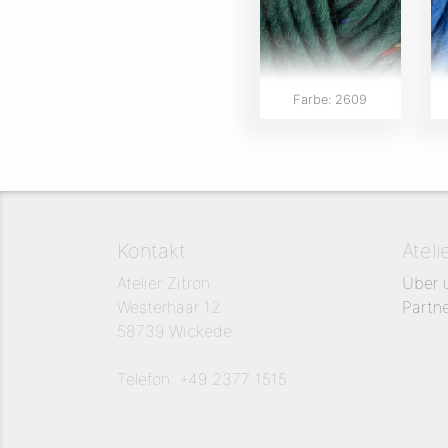
Farbe: 2609
Kontakt
Ateli
Atelier Zitron
Über 
Westerhaar 12
Partn
58739 Wickede
Telefon: +49 2377 1515