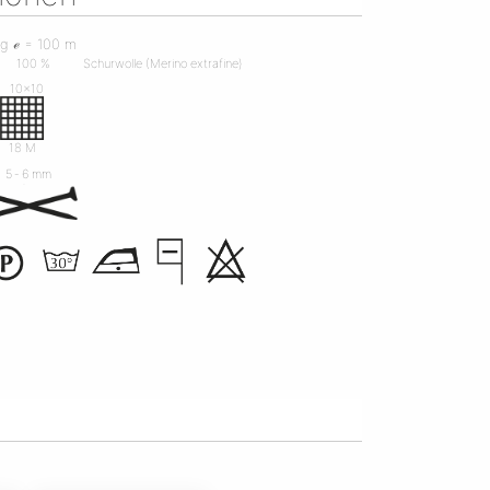
 g ℯ = 100 m
100 %
Schurwolle (Merino extrafine)
10x10
R
18 M
5 ‐ 6 mm