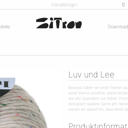
Händlerlogin
delle
Downloa
Luv und Lee
Bewusst haben wir einen Namen aus
reiner Merino extrafine, selbstverst
wie alle Qualitäten von Atelier Zitr
ökologisch saubere Garne am Herzen l
weisen wir darauf hin, dass keine Ga
Produktinforma