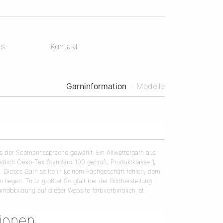
ds
Kontakt
Garninformation
·
Modelle
 der Seemannssprache gewählt. Ein Allwettergarn aus
ändlich Oeko-Tex Standard 100 geprüft, Produktklasse 1,
on. Dieses Garn sollte in keinem Fachgeschäft fehlen, dem
iegen. Trotz größter Sorgfalt bei der Bildherstellung
rnabbildung auf dieser Website farbverbindlich ist.
tionen