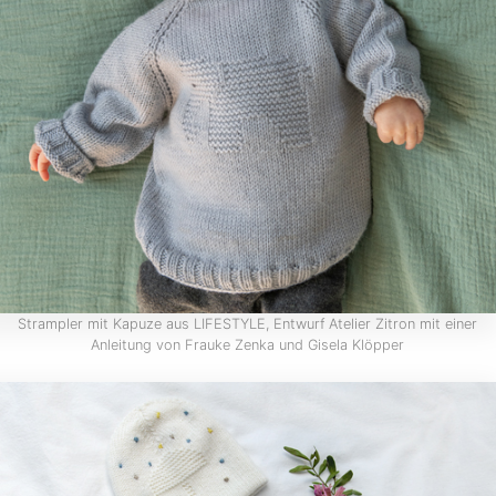
Strampler mit Kapuze aus LIFESTYLE, Entwurf Atelier Zitron mit einer
Anleitung von Frauke Zenka und Gisela Klöpper