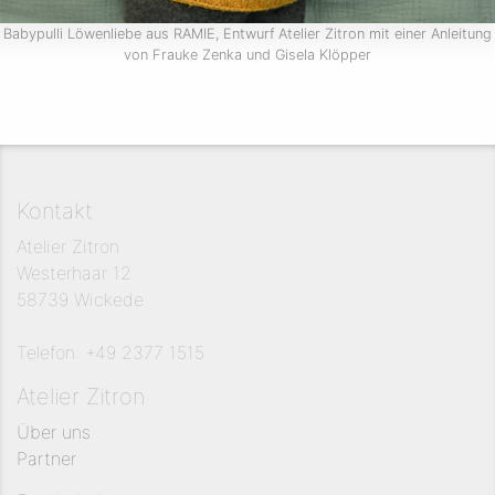
Babypulli Löwenliebe aus RAMIE, Entwurf Atelier Zitron mit einer Anleitung
von Frauke Zenka und Gisela Klöpper
Kontakt
Atelier Zitron
Westerhaar 12
58739 Wickede
Telefon: +49 2377 1515
Atelier Zitron
Über uns
Partner