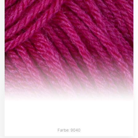
Farbe: 9040