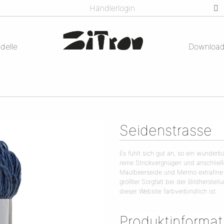
Händlerlogin
delle
Downloa
Seidenstrasse
Es fühlt sich gut an, so ein wunder
reine Strickvergnügen und anschli
Maulbeerseide und Merino extrafine
größter Sorgfalt bei der Bildherstel
dieser Website farbverbindlich ist.
Produktinforma