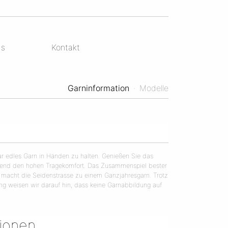
ds
Kontakt
Garninformation
·
Modelle
bar edles Garn in Händen zu halten. Genießen Sie das
eßend den hohen Tragekomfort. Das Zusammenspiel bester
 macht die Seidenstrasse zu einem Ganzjahresgarn. Trotz
lung weisen wir darauf hin, dass keine Garnabbildung auf
tionen