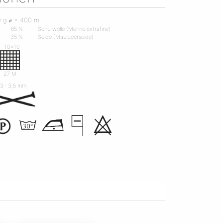
0 g ℯ = 400 m
65 %
Schurwolle (Merino extrafine)
35 %
Seide (Maulbeerseide)
10x10
R
27 M
3 ‐ 3,5 mm