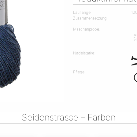
Lauflänge:
10
Zusammensetzung:
Maschenprobe:
37 
Nadelstärke:
Pflege:
Seidenstrasse – Farben