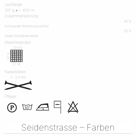
Lauflänge:
100 g ℯ = 400 m
Zusammensetzung:
65 %
Schurwolle (Merino extrafine)
35 %
Seide (Maulbeerseide)
Maschenprobe:
10x10
37 R
27 M
Nadelstärke:
3 ‐ 3,5 mm
Pflege:
Seidenstrasse – Farben