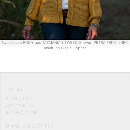
Tweedjacke ROMY aus TASMANIAN TWEED, Entwurf PETRA FRITZINGER,
Anleitung Gisela Klöpper
Kontakt
Atelier Zitron
Westerhaar 12
58739 Wickede
Telefon: +49 2377 1515