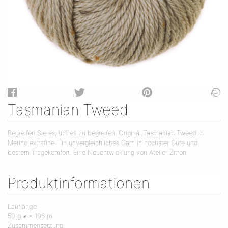
Tasmanian Tweed
Begreifen Sie es, um es zu begreifen. Original Tasmanian Tweed in
Merino extrafine. Ein unvergleichliches Garn in höchster Güte und
bestem Tragekomfort. Eine Neuentwicklung von Atelier Zitron
Produktinformationen
Lauflänge:
50 g ℯ = 106 m
Zusammensetzung: