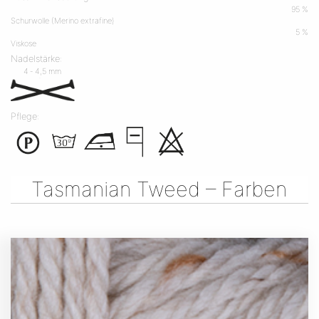
95 %
Schurwolle (Merino extrafine)
5 %
Viskose
Nadelstärke:
4 ‐ 4,5 mm
Pflege:
Tasmanian Tweed – Farben