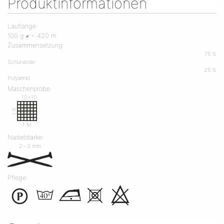
Produktinformationen
Lauflänge:
100 g ℯ = 420 m
Zusammensetzung:
75 %
Schurwolle
25 %
Polyamid
Maschenprobe:
10x10
1 R
1 M
Nadelstärke:
2 ‐ 3 mm
Pflege: