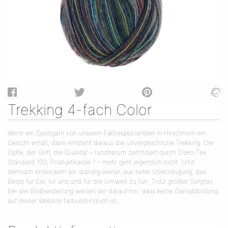
Trekking 4-fach Color
Wenn ein Sportgarn von unseren Färbespezialisten in Hirschhorn ein
Gesicht erhält, dann entsteht daraus die unvergleichliche Trekking. Die
Optik, der Griff, die Qualität – rundherum zertifiziert durch Oeko-Tex
Standard 100, Produktklasse 1 – mehr geht eigentlich nicht. Und
dennoch entwickeln wir ständig weiter, aus tiefer Überzeugung, das
Beste für Sie, für uns und für die Umwelt zu tun. Trotz größter Sorgfalt
bei der Bildherstellung weisen wir darauf hin, dass keine Garnabbildung
auf dieser Website farbverbindlich ist.