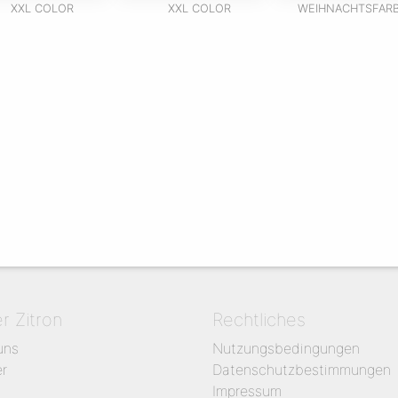
XXL COLOR
XXL COLOR
WEIHNACHTSFAR
er Zitron
Rechtliches
uns
Nutzungsbedingungen
er
Datenschutzbestimmungen
Impressum