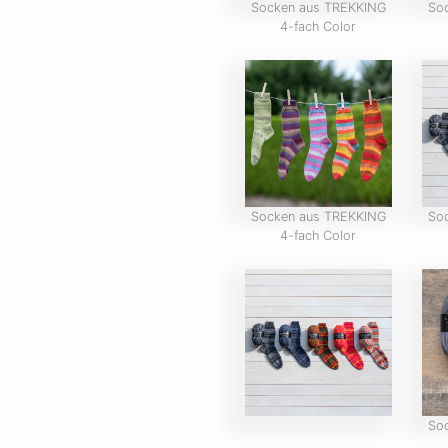
Socken aus TREKKING
So
4-fach Color
Socken aus TREKKING
So
4-fach Color
So