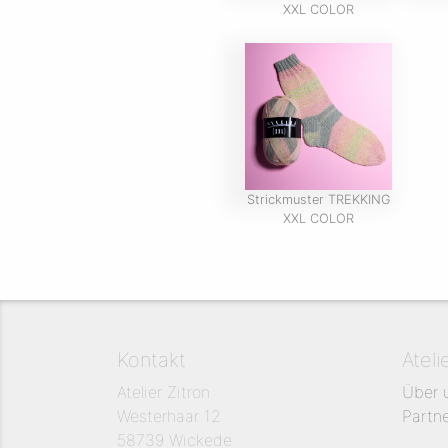
XXL COLOR
Strickmuster TREKKING
XXL COLOR
Kontakt
Ateli
Atelier Zitron
Über 
Westerhaar 12
Partn
58739 Wickede