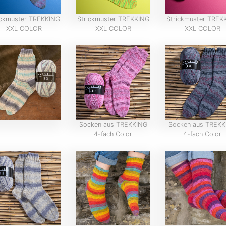
ickmuster TREKKING
Strickmuster TREKKING
Strickmuster TREK
XXL COLOR
XXL COLOR
XXL COLOR
Socken aus TREKKING
Socken aus TREKK
4-fach Color
4-fach Color