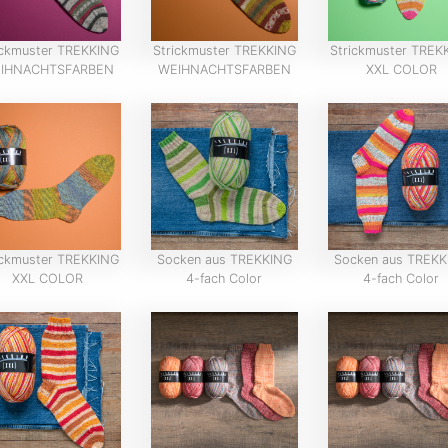
ickmuster TREKKING
Strickmuster TREKKING
Strickmuster TREK
IHNACHTSFARBEN
WEIHNACHTSFARBEN
XXL COLOR
ickmuster TREKKING
Socken aus TREKKING
Socken aus TREKK
XXL COLOR
4-fach Color
4-fach Color