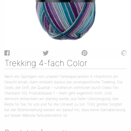
Trekking 4-fach Color
Wenn ein Sportgarn von unseren Färbespezialisten in Hirschhorn ein
Gesicht erhält, dann entsteht daraus die unvergleichliche Trekking. Die
Optik, der Griff, die Qualität – rundherum zertifiziert durch Oeko-Tex
Standard 100, Produktklasse 1 – mehr geht eigentlich nicht. Und
dennoch entwickeln wir ständig weiter, aus tiefer Überzeugung, das
Beste für Sie, für uns und für die Umwelt zu tun. Trotz größter Sorgfalt
bei der Bildherstellung weisen wir darauf hin, dass keine Garnabbildung
auf dieser Website farbverbindlich ist.