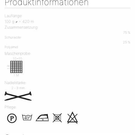
Produktinformationen
Lauflänge:
100 g ℯ = 420 m
Zusammensetzung:
75 %
Schurwolle
25 %
Polyamid
Maschenprobe:
10x10
1 R
1 M
Nadelstärke:
2 ‐ 3 mm
Pflege: