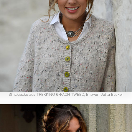
Strickjacke aus TREKKING 6-FACH TWEED, Entwurf Jutta Bücker