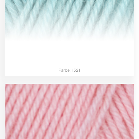
Farbe: 1521