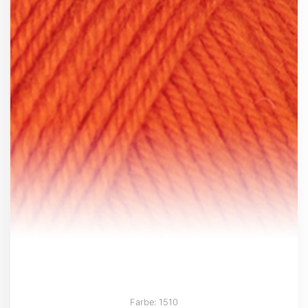
Farbe: 1510