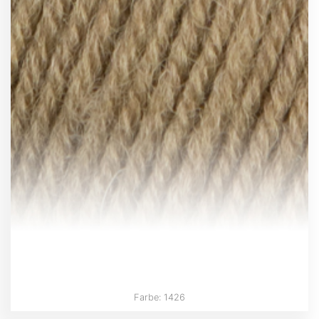
Farbe: 1426