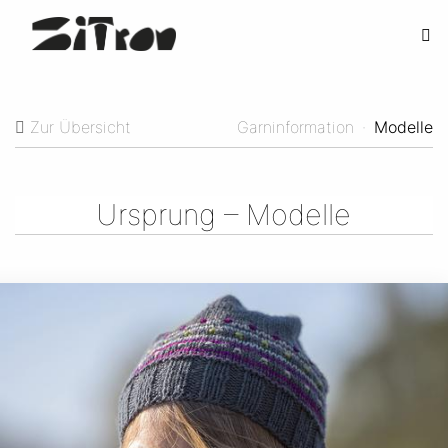
Zur Übersicht
Garninformation
·
Modelle
Ursprung – Modelle