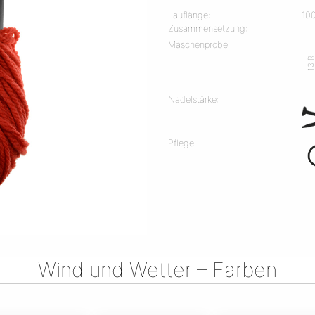
Lauflänge:
100
Zusammensetzung:
Maschenprobe:
13 
Nadelstärke:
Pflege:
Wind und Wetter – Farben