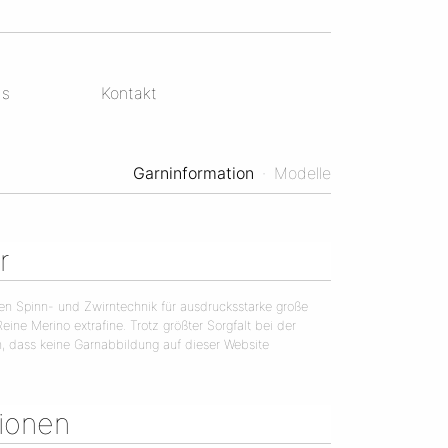
ds
Kontakt
Garninformation
·
Modelle
r
rten Spinn- und Zwirntechnik für ausdrucksstarke große
Reine Merino extrafine. Trotz größter Sorgfalt bei der
in, dass keine Garnabbildung auf dieser Website
tionen