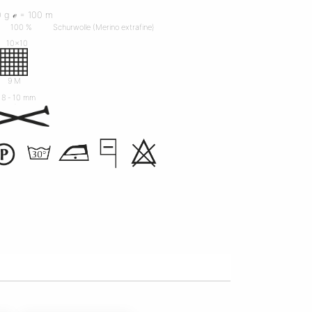
 g ℯ = 100 m
100 %
Schurwolle (Merino extrafine)
10x10
R
9 M
8 ‐ 10 mm