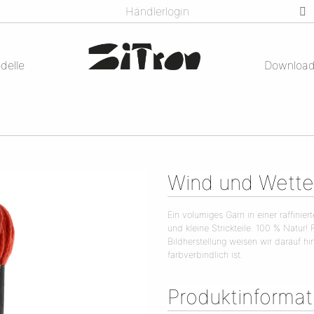
Händlerlogin
delle
Downloa
Wind und Wette
Ein volumiges Garn in einer raffinie
und kleine Strickteile. 100 % Natur! 
Bildherstellung weisen wir darauf h
farbverbindlich ist.
Produktinforma