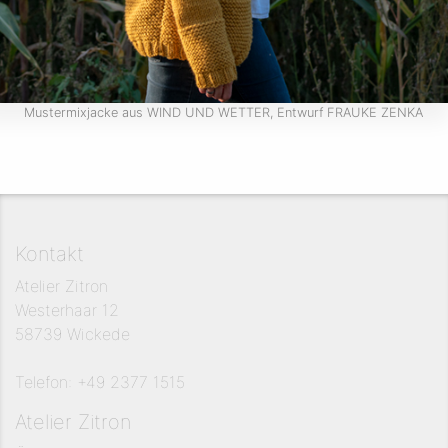
Mustermixjacke aus WIND UND WETTER, Entwurf FRAUKE ZENKA
Kontakt
Atelier Zitron
Westerhaar 12
58739 Wickede
Telefon: +49 2377 1515
Atelier Zitron